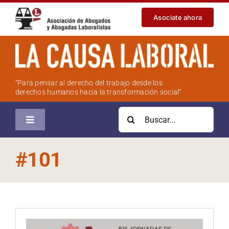
Saltar
Asociate ahora
al
contenido
“Para pensar al derecho del trabajo desde los
derechos humanos hacia la transformación social”
Buscar:
Toggle
Navigation
Inicio
#101
Sobre la revista
Números anteriores