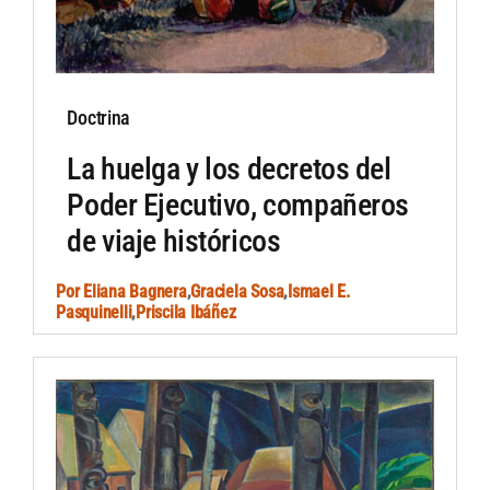
Doctrina
La huelga y los decretos del
Poder Ejecutivo, compañeros
de viaje históricos
Por
Eliana Bagnera
,
Graciela Sosa
,
Ismael E.
Pasquinelli
,
Priscila Ibáñez