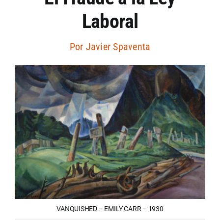
Laboral
Artículos por autor
Por
Javier Spaventa
Artículos por sección
VANQUISHED – EMILY CARR – 1930