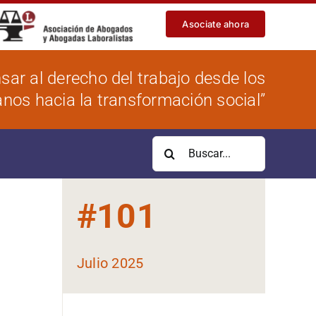
Asociate ahora
sar al derecho del trabajo desde los
os hacia la transformación social”
Buscar:
#
101
Julio 2025