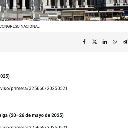
CONGRESO NACIONAL
2025)
leAviso/primera/325660/20250521
elga (20–26 de mayo de 2025)
leAviso/primera/325658/20250521