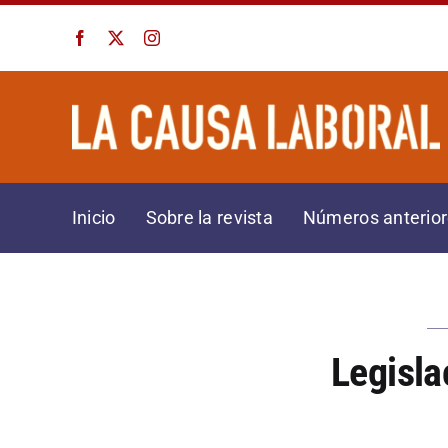
Saltar
al
contenido
Inicio
Sobre la revista
Números anterio
Legisl