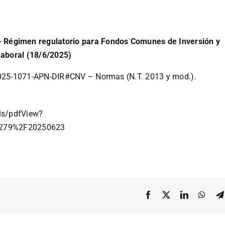
égimen regulatorio para Fondos Comunes de Inversión y
Laboral (18/6/2025)
25-1071-APN-DIR#CNV – Normas (N.T. 2013 y mod.).
ils/pdfView?
7279%2F20250623