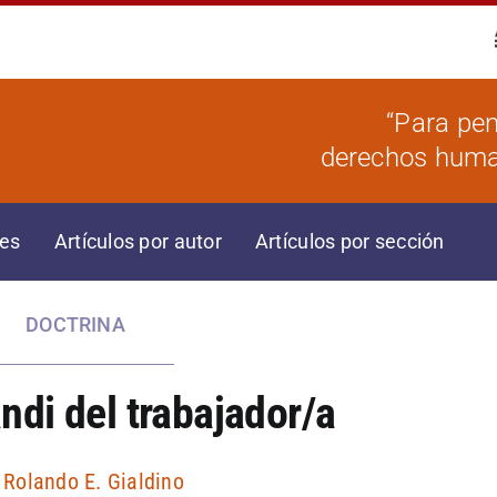
“Para pen
derechos human
res
Artículos por autor
Artículos por sección
DOCTRINA
andi del trabajador/a
r
Rolando E. Gialdino