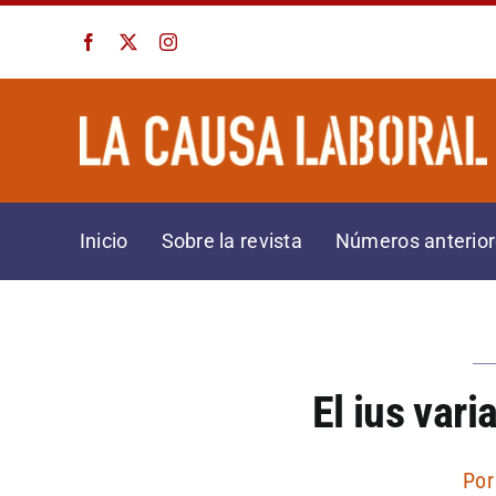
Saltar
al
contenido
Inicio
Sobre la revista
Números anterio
El ius vari
Po