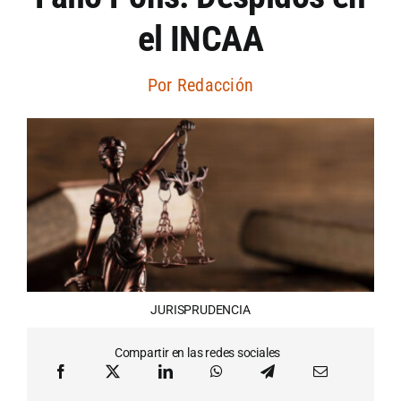
el INCAA
Artículos por autor
Por
Redacción
Artículos por sección
JURISPRUDENCIA
Compartir en las redes sociales