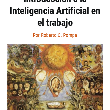
Inteligencia Artificial en
Artículos por autor
el trabajo
Artículos por sección
Por
Roberto C. Pompa