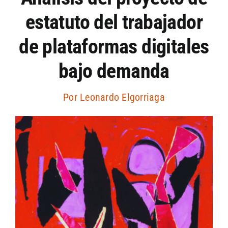
estatuto del trabajador
Artículos por autor
de plataformas digitales
Artículos por sección
bajo demanda
Por
Leonardo Elgorriaga