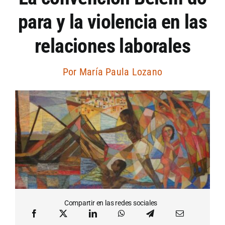
para y la violencia en las
Artículos por autor
relaciones laborales
Artículos por sección
Por
María Paula Lozano
Compartir en las redes sociales