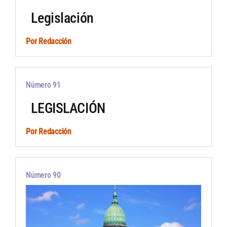
Legislación
Artículos por autor
Por
Redacción
Artículos por sección
Número 91
LEGISLACIÓN
Por
Redacción
Número 90