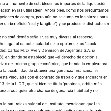
ta al momento de establecer los importes de la liquidación
ipación en las utilidades”. Ahora bien, como nos preguntamos
 opciones de compra, pero aún no se cumplen los plazos para
 un beneficio “real y tangible”) y se produce el distracto sin
ue no está demás señalar, es muy diversa al respecto,
 lugar al carácter salarial de la opción de los “stock
aldez, Carlos M. c/ Avery Dennison de Argentina S.A. s/
), en donde se estableció que «el derecho de opción a
iz o del mismo grupo económico, que brinda la empleadora
ca la posibilidad de obtener una ganancia financiera, se
está vinculada con el contrato de trabajo y que encuadra en
3 de la L.C.T., que si bien se titula ‘propinas’, orbita más
canzar cualquier otra chance de ganancia habitual y no
an la naturaleza salarial del instituto, mencionan que las
izado y no son una contraprestación «directa» del trabajo