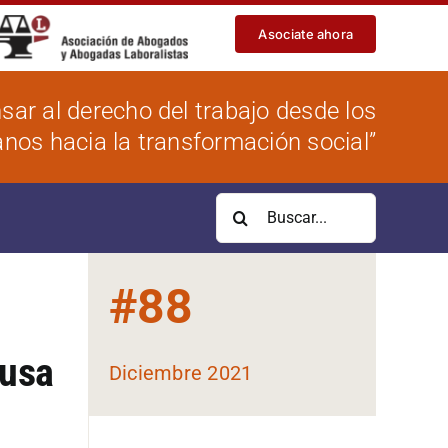
Asociate ahora
sar al derecho del trabajo desde los
os hacia la transformación social”
Buscar:
#
88
ausa
Diciembre 2021