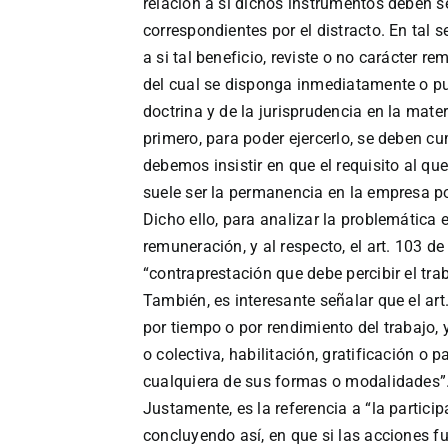
relación a si dichos instrumentos deben se
correspondientes por el distracto. En tal 
a si tal beneficio, reviste o no carácter 
del cual se disponga inmediatamente o pue
doctrina y de la jurisprudencia en la mate
primero, para poder ejercerlo, se deben c
debemos insistir en que el requisito al q
suele ser la permanencia en la empresa p
Dicho ello, para analizar la problemática 
remuneración, y al respecto, el art. 103 d
“contraprestación que debe percibir el tr
También, es interesante señalar que el art.
por tiempo o por rendimiento del trabajo, 
o colectiva, habilitación, gratificación o 
cualquiera de sus formas o modalidades”
Justamente, es la referencia a “la participa
concluyendo así, en que si las acciones f