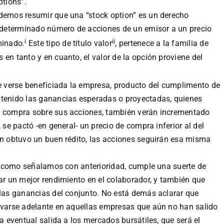
tions”.
odemos resumir que una “stock option” es un derecho
determinado número de acciones de un emisor a un precio
i
ii
minado.
Este tipo de título valor
, pertenece a la familia de
en tanto y en cuanto, el valor de la opción proviene del
 verse beneficiada la empresa, producto del cumplimento de
btenido las ganancias esperadas o proyectadas, quienes
de compra sobre sus acciones, también verán incrementado
 se pactó -en general- un precio de compra inferior al del
ón obtuvo un buen rédito, las acciones seguirán esa misma
io, como señalamos con anterioridad, cumple una suerte de
rar un mejor rendimiento en el colaborador, y también que
 las ganancias del conjunto. No está demás aclarar que
levarse adelante en aquellas empresas que aún no han salido
la eventual salida a los mercados bursátiles, que será el