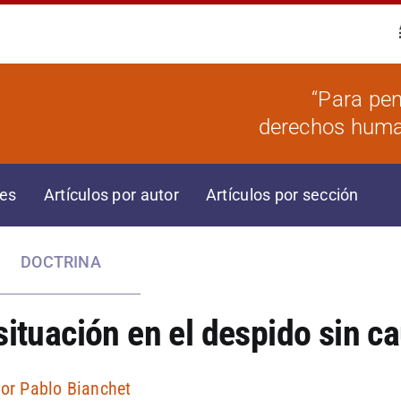
“Para pen
derechos human
res
Artículos por autor
Artículos por sección
DOCTRINA
situación en el despido sin c
Por
Pablo Bianchet