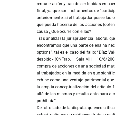
remuneración y han de ser tenidas en cuen
final, ya que son instrumentos de “partic
anteriormente, si el trabajador posee las
que pueda hacerse de las acciones (obtener
causa ¿Qué ocurre con ellas?.
Tras analizar la jurisprudencia laboral, q
encontramos que una parte de ella ha hecho
options”, tal es el caso del fallo: “Díaz V
despido» (CNTrab. – Sala VIII – 10/6/2008
compra de acciones de una sociedad matr
al trabajador, en la medida en que signifi
exhibe como una ventaja patrimonial que 
la amplia conceptualización del artículo 11
allá de las mismas y resulta apto para al
prohibida”.
Del otro lado de la disputa, quienes critic
«stock options» no retribuyen trabajo real