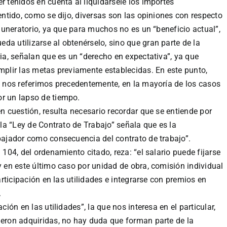
r tenidos en cuenta al liquidársele los importes
sentido, como se dijo, diversas son las opiniones con respecto
remuneratorio, ya que para muchos no es un “beneficio actual”,
da utilizarse al obtenérselo, sino que gran parte de la
ria, señalan que es un “derecho en expectativa”, ya que
umplir las metas previamente establecidas. En este punto,
ue nos referimos precedentemente, en la mayoría de los casos
or un lapso de tiempo.
en cuestión, resulta necesario recordar que se entiende por
e la “Ley de Contrato de Trabajo” señala que es la
abajador como consecuencia del contrato de trabajo”.
 104, del ordenamiento citado, reza: “el salario puede fijarse
y en este último caso por unidad de obra, comisión individual
participación en las utilidades e integrarse con premios en
.
ción en las utilidades”, la que nos interesa en el particular,
ueron adquiridas, no hay duda que forman parte de la