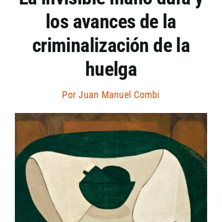
los avances de la
Artículos por autor
criminalización de la
Artículos por sección
huelga
Por
Juan Manuel Combi