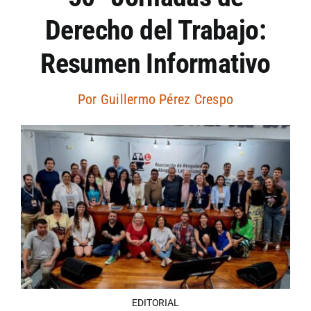
Derecho del Trabajo:
Artículos por autor
Resumen Informativo
Artículos por sección
Por
Guillermo Pérez Crespo
EDITORIAL