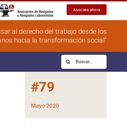
Asociate ahora
sar al derecho del trabajo desde los
os hacia la transformación social”
Buscar:
#
79
Mayo 2020