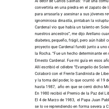
Al decir de Carlos Salinas: “Fue una comun
convertiría en una piedra en el zapato de
para arrasarla y asesinar a sus jóvenes re
ignominiosa dinastía, pintaban la voluptu
Cardenal vio que había un talento en Sol
nuestros ancestros”, me dijo Arellano cuan
diabetes, pequeño, frágil, pero aún hábil 
proyecto que Cardenal fundó junto a uno 
la Rocha. “Fue un hecho determinante en
Ernesto Cardenal. Fue mi guía en esos año
Allí escribió el célebre “Evangelio de Sole
Colaboró con el Frente Sandinista de Liber
y la toma del poder, lo que ocurrió el 19
hasta 1987, año en que se cerró dicho Mi
En 1980 recibió el Premio de la Paz del L
El 4 de Marzo de 1983, el Papa Juan Pablo
se lo ve reprendiendo en forma severa a C