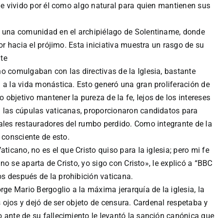
fue vivido por él como algo natural para quien mantienen sus
r una comunidad en el archipiélago de Solentiname, donde
mor hacia el prójimo. Esta iniciativa muestra un rasgo de su
te
o comulgaban con las directivas de la Iglesia, bastante
 a la vida monástica. Esto generó una gran proliferación de
objetivo mantener la pureza de la fe, lejos de los intereses
n las cúpulas vaticanas, proporcionaron candidatos para
ales restauradores del rumbo perdido. Como integrante de la
consciente de esto.
ticano, no es el que Cristo quiso para la iglesia; pero mi fe
ano se aparta de Cristo, yo sigo con Cristo», le explicó a “BBC
s después de la prohibición vaticana.
rge Mario Bergoglio a la máxima jerarquía de la iglesia, la
os ojos y dejó de ser objeto de censura. Cardenal respetaba y
 ante de su fallecimiento le levantó la sanción canónica que