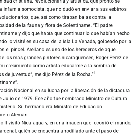
idad cristiana, revolucionaria y artística, que pronto se
 la infamia somocista, que no dudó en enviar a sus esbirros
volucionarios, que, así como tiraban balas contra la
osidad de la fauna y flora de Solentiname. “El padre
entiname y dijo que había que continuar lo que habían hecho
do lo visité en su casa de la isla La Venada, golpeado por la
con el pincel. Arellano es uno de los herederos de aquel
de los más grandes pintores nicaragüenses, Roger Pérez de
 mi crecimiento como artista educarme a la sombra de
1
s de juventud”, me dijo Pérez de la Rocha.”
ntiname”.
ación Nacional en su lucha por la liberación de la dictadura
 de Julio de 1979. Ese año fue nombrado Ministro de Cultura
nisterio. Su hermano era Ministro de Educación.
ibrero Alemán.
 II visitó Nicaragua y, en una imagen que recorrió el mundo,
ardenal, quién se encuentra arrodillado ante el paso del