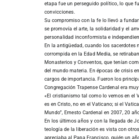
etapa fue un perseguido político, lo que 
convicciones.
Su compromiso con la fe lo llevó a funda
se promovía el arte, la solidaridad y el a
personalidad inconformista e independien
En la antigüedad, cuando los sacerdotes n
corrompida en la Edad Media, se retiraban
Monasterios y Conventos, que tenían como 
del mundo materia. En épocas de crisis e
cargos de importancia. Fueron los princip
Congregación Trapense Cardenal era muy 
«El cristianismo tal como lo vemos en el Va
es en Cristo, no en el Vaticano; si el Vatic
Mundo”, Ernesto Cardenal en 2007, 20 año
En los últimos años y con la llegada de Jo
teología de la liberación es vista con otr
apreciaba al Papa Francisco, quién un año