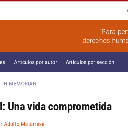
“Para pen
derechos human
res
Artículos por autor
Artículos por sección
IN MEMORIAN
l: Una vida comprometida
or
Adolfo Matarrese