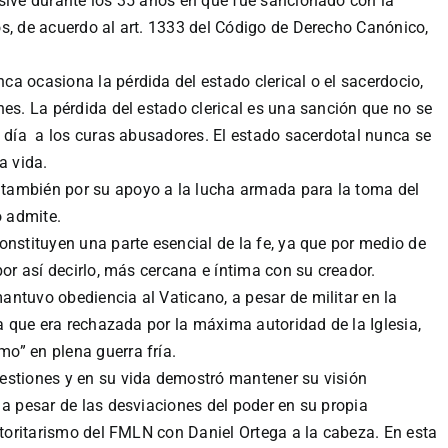
sive durante los 35 años en que fue sancionado con la
s, de acuerdo al art. 1333 del Código de Derecho Canónico,
a ocasiona la pérdida del estado clerical o el sacerdocio,
nes. La pérdida del estado clerical es una sanción que no se
n día a los curas abusadores. El estado sacerdotal nunca se
a vida.
también por su apoyo a la lucha armada para la toma del
o admite.
onstituyen una parte esencial de la fe, ya que por medio de
por así decirlo, más cercana e íntima con su creador.
ntuvo obediencia al Vaticano, a pesar de militar en la
a que era rechazada por la máxima autoridad de la Iglesia,
o” en plena guerra fría.
estiones y en su vida demostró mantener su visión
a pesar de las desviaciones del poder en su propia
autoritarismo del FMLN con Daniel Ortega a la cabeza. En esta