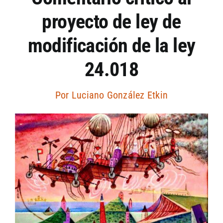
proyecto de ley de
Artículos por autor
modificación de la ley
Artículos por sección
24.018
Por
Luciano González Etkin