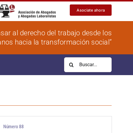
Asociate ahora
sar al derecho del trabajo desde los
os hacia la transformación social”
Buscar:
Número 88