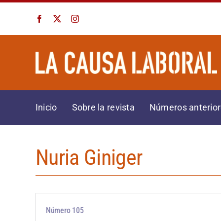
Saltar
al
contenido
Inicio
Sobre la revista
Números anterio
Nuria Giniger
Número 105