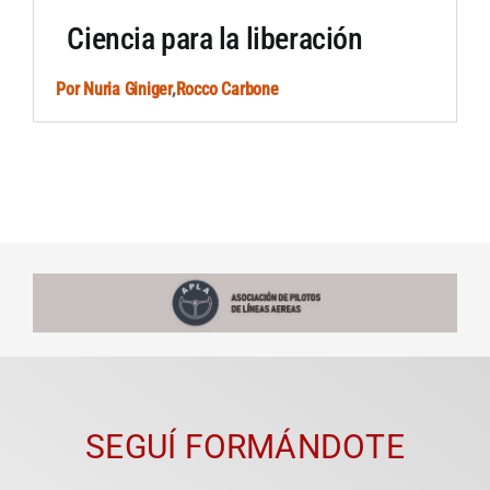
Ciencia para la liberación
Artículos por autor
Por
Nuria Giniger
,
Rocco Carbone
Artículos por sección
SEGUÍ FORMÁNDOTE