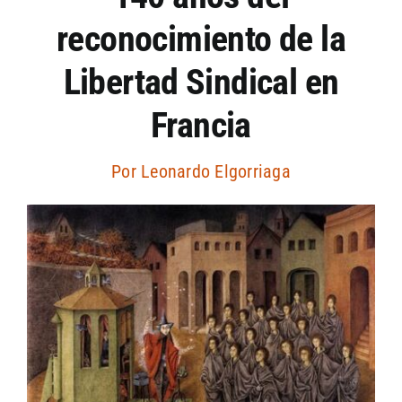
reconocimiento de la
Artículos por autor
Libertad Sindical en
Artículos por sección
Francia
Por
Leonardo Elgorriaga