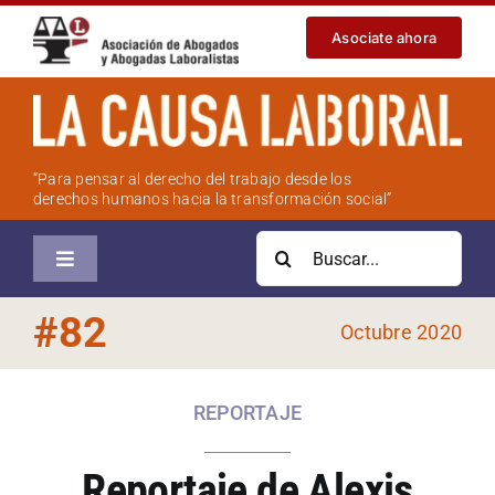
Saltar
Asociate ahora
al
contenido
“Para pensar al derecho del trabajo desde los
derechos humanos hacia la transformación social”
Buscar:
Toggle
Navigation
Inicio
#
82
Octubre 2020
Sobre la revista
REPORTAJE
Números anteriores
Reportaje de Alexis