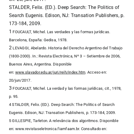
STALDER, Felix. (ED.). Deep Search: The Politics of
Search Eugenis. Edison, NJ: Transation Publishers, p.
173-184, 2009.
1
FOUCAULT, Michel. Las verdades y las formas jurídicas.
Barcelona, España: Gedisa, 1978.
2
LEVAGGI, Abelardo. Historia del Derecho Argentino del Trabajo
(1800-2000). In.: Revista Electrónica, Nº 3 – Setiembre de 2006,
Buenos Aires, Argentina. Disponible
en:
www.slavador.edu.ar/juri/reih/index.htm
. Acceso en:
20/jun/2017.
3
FOUCAULT, Michel. La verdad y las formas jurídicas, cit., 1978,
p. 95.
4
STALDER, Felix. (ED.). Deep Search: The Politics of Search
Eugenis. Edison, NJ: Transation Publishers, p. 173-184, 2009.
5
GILLESPIE, Tarleton. A relevância dos algoritmos. Disponible
en:
www.revistaseletronica.fiamfaam.br
. Consultado en: