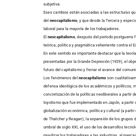
subjetiva.
Eses cambios están asociadas a las estructuras qu
del
neocapitalismo
, y que desde la Tercera y especi
laboral para la mayoría de los trabajadores.
El
neocapitalismo
, después del período postguerra
teórica, política y pragmática vehemente contra el E
En este sentido es importante destacar que la teor
presentadas por la Grande Depresión (1929), el objet
futuro del capitalismo y frenar el avance del comun
Los fenómenos del
neocapitalismo
son cualitativam
defensa ideológica de los académicos y políticos, 
concretización de la políticas neoliberales a partir 
toyotismo que fue implementado en Japón, a partir d
globalización económica, política y cultural (a parti
de Thatcher y Reagan); la expansión de los grupos d
umbral de siglo XXI, el uso de los desarrollos tecnoló
movilizar los trabajadores a las industrias, al merca