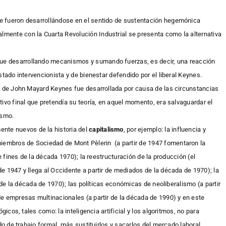
e fueron desarrollándose en el sentido de sustentación hegemónica
almente con la Cuarta Revolución Industrial se presenta como la alternativa
 fue desarrollando mecanismos y sumando fuerzas, es decir, una reacción
stado intervencionista y de bienestar defendido por el liberal Keynes.
ía de John Mayard Keynes fue desarrollada por causa de las circunstancias
ivo final que pretendía su teoría, en aquel momento, era salvaguardar el
ismo.
ente nuevos de la historia del
capitalismo
, por ejemplo: la influencia y
miembros de Sociedad de Mont Pèlerin (a partir de 1947
fomentaron
la
de fines de la década 1970); la reestructuración de la producción (el
e 1947 y llega al Occidente a partir de mediados de la década de 1970); la
r de la década de 1970); las políticas económicas de neoliberalismo (a partir
e empresas multinacionales (a partir de la década de 1990) y en este
gicos, tales como: la inteligencia artificial y los algoritmos, no para
do de trabajo formal, más sustituirlos y sacarlos del mercado laboral