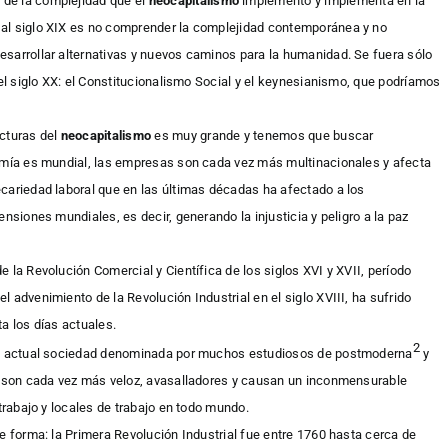
n de la complejidad que el
neocapitalismo
implementó y implementa en la
 al siglo XIX es no comprender la complejidad contemporánea y no
esarrollar alternativas y nuevos caminos para la humanidad. Se fuera sólo
del siglo XX: el Constitucionalismo Social y el keynesianismo, que podríamos
ucturas del
neocapitalismo
es muy grande y tenemos que buscar
nomía es mundial, las empresas son cada vez más multinacionales y afecta
cariedad laboral que en las últimas décadas ha afectado a los
nsiones mundiales, es decir, generando la injusticia y peligro a la paz
 la Revolución Comercial y Científica de los siglos XVI y XVII, período
el advenimiento de la Revolución Industrial en el siglo XVIII, ha sufrido
a los días actuales.
2
 la actual sociedad denominada por muchos estudiosos de postmoderna
y
os son cada vez más veloz, avasalladores y causan un inconmensurable
 trabajo y locales de trabajo en todo mundo.
e forma: la Primera Revolución Industrial fue entre 1760 hasta cerca de