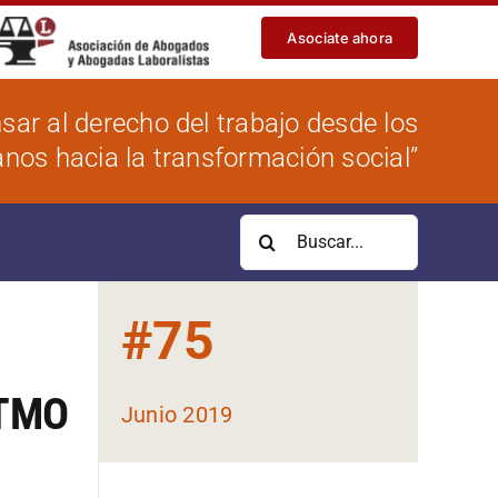
Asociate ahora
sar al derecho del trabajo desde los
os hacia la transformación social”
Buscar:
#
75
ITMO
Junio 2019