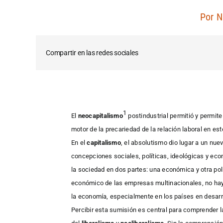
Por
N
Compartir en las redes sociales
1
El
neocapitalismo
postindustrial permitió y permit
motor de la precariedad de la relación laboral en est
En el
capitalismo
, el absolutismo dio lugar a un nue
concepciones sociales, políticas, ideológicas y econ
la sociedad en dos partes: una económica y otra polí
económico de las empresas multinacionales, no hay u
la economía, especialmente en los países en desarro
Percibir esta sumisión es central para comprender l