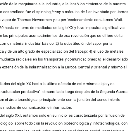
cación de la maquinaria a la industria, ella lanzó los cimientos de la nuestra
o desarrollado fue el spinning
jenny
o máquina de fiar inventado por James
a vapor de Thomas Newcomen y su perfeccionamiento con James Watt.
0 hasta en torno de mediados del siglo XX y tuvo impactos significativos
re los principales acontecimientos de esa revolución que se difiere de la
 como material industrial básico; 2) la substitución del vapor por la
ca y de un alto grado de especialización del trabajo; 4) el uso de metales
) mudanza radicales en los transportes y comunicaciones; 6) el desarrollado
 extensión de la industrialización a la Europa Central y Oriental y mismo al
iados del siglo XX hasta la última década de este mismo siglo y es
estructuración productiva”, desarrollada luego después de la Segunda Guerra
n el área tecnológica, principalmente con la junción del conocimiento
 los medios de comunicación e información.
del siglo XXI, estamos sólo en su inicio, es caracterizada por la fusión de
iológico, sobre todo con la revolución biotecnológica y infotecnológica, con