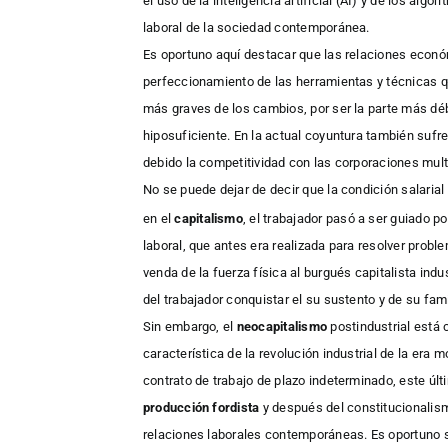
el uso de la inteligencia artificial (AI) y de los al
laboral de la sociedad contemporánea.
Es oportuno aquí destacar que las relaciones económ
perfeccionamiento de las herramientas y técnicas qu
más graves de los cambios, por ser la parte más débi
hiposuficiente. En la actual coyuntura también suf
debido la competitividad con las corporaciones mult
No se puede dejar de decir que la condición salarial
en el
capitalismo
, el trabajador pasó a ser guiado 
laboral, que antes era realizada para resolver proble
venda de la fuerza física al burgués capitalista indu
del trabajador conquistar el su sustento y de su fam
Sin embargo, el
neocapitalismo
postindustrial está 
característica de la revolución industrial de la era
contrato de trabajo de plazo indeterminado, este úl
producción fordista
y después del constitucionalismo
relaciones laborales contemporáneas. Es oportuno se