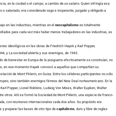
cia, en la ciudad o el campo, a cambio de un salario. Quien infringía esa
ero o salariado, era considerado vago e inoperante, juzgado y obligado a
bajo en las industrias, mientras en el
neocapitalismo
es totalmente
ollados para cada vez más haber menos trabajadores en las industrias, es
enes ideológicos en las obras de Friedrich Hayek y Karl Popper,
944, y La sociedad abierta y sus enemigos, de 1945.
do de bienestar en Europa de la posguerra efectivamente se construían, no
ses, en ese momento Hayek convocó a aquellos que compartían su
stación de Mont Pèlerin, en Suiza. Entre los célebres participantes no sólo
uropeo, sino también enemigos férreos del New Deal norteamericano. En la
 Karl Popper, Lionel Robbins, Ludwig Von Mises, Walter Eupken, Walter
re otros. Ahí se formó la Sociedad de Mont Pèlerin, una especie de franco-
ada, con reuniones internacionales cada dos años. Su propósito era
s y preparar las bases de otro tipo de
capitalismo
, duro y libre de reglas