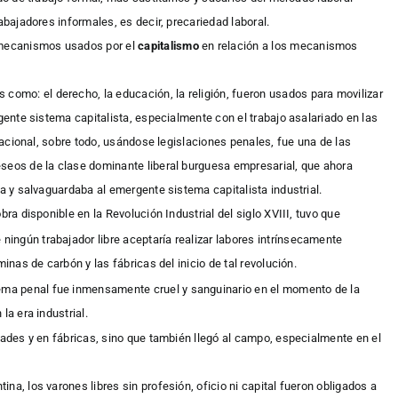
abajadores informales, es decir, precariedad laboral.
s mecanismos usados por el
capitalismo
en relación a los mecanismos
es como: el derecho, la educación, la religión, fueron usados para
movilizar
rgente sistema capitalista, especialmente con el trabajo asalariado en las
 racional, sobre todo, usándose legislaciones penales, fue una de las
eseos de la clase dominante liberal burguesa empresarial, que ahora
ía y salvaguardaba al emergente sistema capitalista industrial.
bra disponible en la Revolución Industrial del siglo XVIII, tuvo que
e ningún trabajador libre aceptaría realizar labores intrínsecamente
minas de carbón y las fábricas del inicio de tal revolución.
ema penal fue inmensamente cruel y sanguinario en el momento de la
la era industrial.
udades y en fábricas, sino que también llegó al campo, especialmente en el
na, los varones libres sin profesión, oficio ni capital fueron obligados a