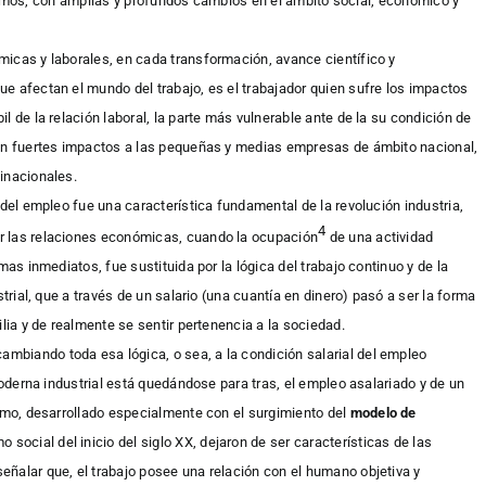
goritmos, con amplias y profundos cambios en el ámbito social, económico y
icas y laborales, en cada transformación, avance científico y
e afectan el mundo del trabajo, es el trabajador quien sufre los impactos
l de la relación laboral, la parte más vulnerable ante de la su condición de
ren fuertes impactos a las pequeñas y medias empresas de ámbito nacional,
inacionales.
 del empleo fue una característica fundamental de la revolución industria,
4
por las relaciones económicas, cuando la ocupación
de una actividad
mas inmediatos, fue sustituida por la lógica del trabajo continuo y de la
strial, que a través de un salario (una cuantía en dinero) pasó a ser la forma
ilia y de realmente se sentir pertenencia a la sociedad.
cambiando toda esa lógica, o sea, a la condición salarial del empleo
 moderna industrial está quedándose para tras, el empleo asalariado y de un
timo, desarrollado especialmente con el surgimiento del
modelo de
 social del inicio del siglo XX, dejaron de ser características de las
ñalar que, el trabajo posee una relación con el humano objetiva y