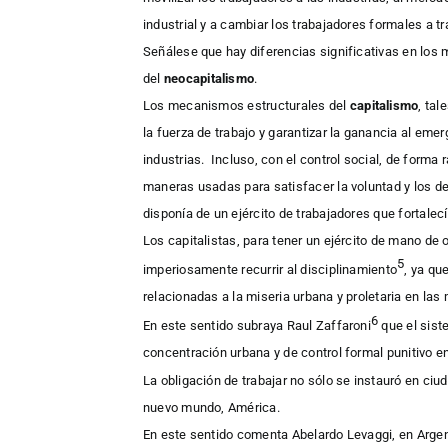
industrial y a cambiar los trabajadores formales a tr
Señálese que hay diferencias significativas en lo
del
neocapitalismo
.
Los mecanismos estructurales del
capitalismo
, tal
la fuerza de trabajo y garantizar la ganancia al eme
industrias. Incluso, con el control social, de forma
maneras usadas para satisfacer la voluntad y los d
disponía de un ejército de trabajadores que fortalec
Los capitalistas, para tener un ejército de mano de o
5
imperiosamente recurrir al disciplinamiento
, ya qu
relacionadas a la miseria urbana y proletaria en las 
6
En este sentido subraya Raul Zaffaroni
que el sist
concentración urbana y de control formal punitivo en 
La obligación de trabajar no sólo se instauró en ci
nuevo mundo, América.
En este sentido comenta Abelardo Levaggi, en Argenti