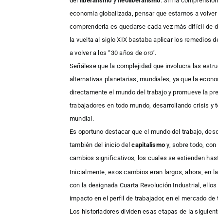
del
liberalismo
y
neoliberalismo
. Sin la comprensió
economía globalizada, pensar que estamos a volver
comprenderla es quedarse cada vez más difícil de d
la vuelta al siglo XIX bastaba aplicar los remedios 
a volver a los “30 años de oro”.
Señálese que la complejidad que involucra las estr
alternativas planetarias, mundiales, ya que la eco
directamente el mundo del trabajo y promueve la pre
trabajadores en todo mundo, desarrollando crisis y te
mundial.
Es oportuno destacar que el mundo del trabajo, desde
también del inicio del
capitalismo
y, sobre todo, con 
cambios significativos, los cuales se extienden hast
Inicialmente, esos cambios eran largos, ahora, en
con la designada Cuarta Revolución Industrial, ell
impacto en el perfil de trabajador, en el mercado de
Los historiadores dividen esas etapas de la siguient