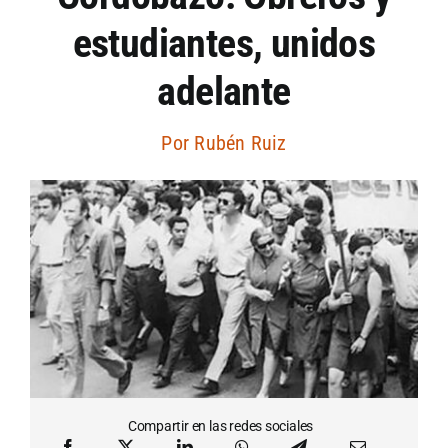
estudiantes, unidos
Artículos por autor
adelante
Artículos por sección
Por
Rubén Ruiz
Compartir en las redes sociales