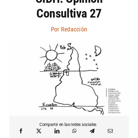
Consultiva 27
Artículos por autor
Por
Redacción
Artículos por sección
Compartir en las redes sociales