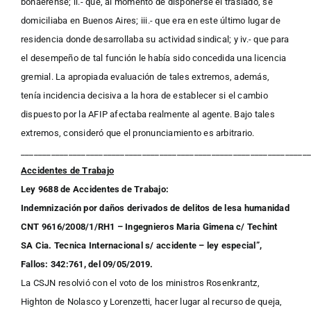
bonaerense; ii.- que, al momento de disponerse el traslado, se
domiciliaba en Buenos Aires; iii.- que era en este último lugar de
residencia donde desarrollaba su actividad sindical; y iv.- que para
el desempeño de tal función le había sido concedida una licencia
gremial. La apropiada evaluación de tales extremos, además,
tenía incidencia decisiva a la hora de establecer si el cambio
dispuesto por la AFIP afectaba realmente al agente. Bajo tales
extremos, consideró que el pronunciamiento es arbitrario.
__________________________________________________________________
Accidentes de Trabajo
Ley 9688 de Accidentes de Trabajo:
Indemnización por daños derivados de delitos de lesa humanidad
CNT 9616/2008/1/RH1 – Ingegnieros Maria Gimena c/ Techint
SA Cia. Tecnica Internacional s/ accidente – ley especial”,
Fallos: 342:761, del 09/05/2019.
La CSJN resolvió con el voto de los ministros Rosenkrantz,
Highton de Nolasco y Lorenzetti, hacer lugar al recurso de queja,