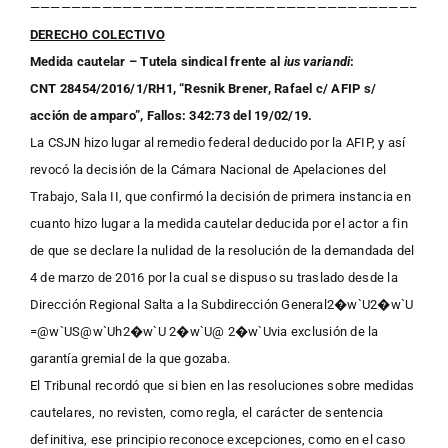
—————————————————————————————————————–
DERECHO COLECTIVO
Medida cautelar – Tutela sindical frente al
ius variandi
:
CNT 28454/2016/1/RH1, “Resnik Brener, Rafael c/ AFIP s/
acción de amparo”, Fallos: 342:73 del 19/02/19.
La CSJN hizo lugar al remedio federal deducido por la AFIP, y así
revocó la decisión de la Cámara Nacional de Apelaciones del
Trabajo, Sala II, que confirmó la decisión de primera instancia en
cuanto hizo lugar a la medida cautelar deducida por el actor a fin
de que se declare la nulidad de la resolución de la demandada del
4 de marzo de 2016 por la cual se dispuso su traslado desde la
Dirección Regional Salta a la Subdirección General2�w`U2�w`U
=@w`US@w`Uh2�w`U 2�w`U@ 2�w`Uvia exclusión de la
garantía gremial de la que gozaba.
El Tribunal recordó que si bien en las resoluciones sobre medidas
cautelares, no revisten, como regla, el carácter de sentencia
definitiva, ese principio reconoce excepciones, como en el caso