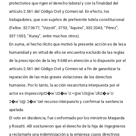
protectorios que rigen el derecho laboral y con la finalidad del
artículo 2.561 del Código Civil y Comercial. En efecto, los
trabajadores, que son sujetos de preferente tutela constitucional
(Fallos: 327:3677, “Vizzoti”; 3753, “Aquino”; 332:2043, “Pérez”;
337:1555, “Kuray”, entre muchos otros).
En suma, el hecho ilícito que motivó la presente acción es de lesa
humanidad y en virtud de ello se encuentra excluido de las reglas
de la prescripción de la ley 9.688 en atención a lo dispuesto por el
artículo 2.561 del Código Civil y Comercial a fin de garantizar la
reparación de las más graves violaciones de los derechos
humanos. Por lo tanto, la acción resarcitoria interpuesta por el
actor es imprescript2�w`U2�w`U =@w`US@w`Uh2�w`U
2�w`U@ 2�w`Uel recurso interpuesto y confirmar la sentencia
apelada.
El voto en disidencia, fue conformado por los ministros Maqueda
y Rosatti. Allí sostuvieron que el derecho de la hija de Ingegnieros
a reclamarle una indemnización a la empresa cuyos directivos