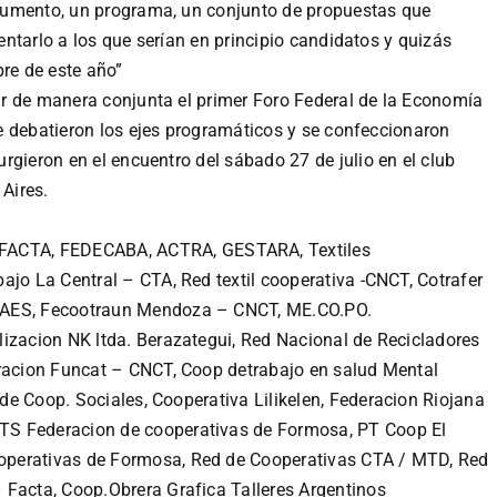
cumento, un programa, un conjunto de propuestas que
ntarlo a los que serían en principio candidatos y quizás
bre de este año”
r de manera conjunta el primer Foro Federal de la Economía
 debatieron los ejes programáticos y se confeccionaron
rgieron en el encuentro d
el
sábado 27 de julio en el club
 Aires.
FACTA,
FEDECABA,
ACTRA,
GESTARA,
Textiles
bajo La Central – CTA,
Red textil cooperativa -CNCT,
Cotrafer
RAES,
Fecootraun Mendoza – CNCT,
ME.CO.PO.
izacion NK ltda. Berazategui,
Red Nacional de Recicladores
racion Funcat – CNCT,
Coop detrabajo en salud Mental
de Coop. Sociales,
Cooperativa Lilikelen,
Federacion Riojana
TS Federacion de cooperativas de Formosa,
PT Coop El
operativas de Formosa,
Red de Cooperativas CTA / MTD,
Red
– Facta,
Coop.Obrera Grafica Talleres Argentinos