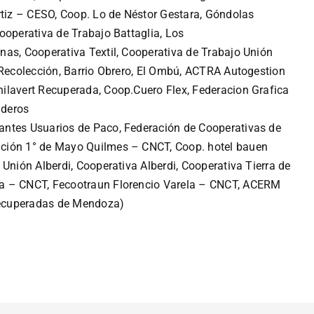
rtiz – CESO,
Coop. Lo de Néstor Gestara,
Góndolas
ooperativa de Trabajo Battaglia,
Los
nas, Cooperativa Textil,
Cooperativa de Trabajo Unión
 Recolección,
Barrio Obrero,
El Ombú,
ACTRA Autogestion
ilavert Recuperada,
Coop.Cuero Flex,
Federacion Grafica
aderos
ntes Usuarios de Paco,
Federación de Cooperativas de
ación 1° de Mayo Quilmes – CNCT,
Coop. hotel bauen
 Unión Alberdi,
Cooperativa Alberdi,
Cooperativa Tierra de
ra – CNCT,
Fecootraun Florencio Varela – CNCT,
ACERM
Recuperadas de Mendoza)