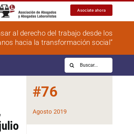
Asociate ahora
sar al derecho del trabajo desde los
os hacia la transformación social”
Buscar:
#
76
,
Agosto 2019
ulio