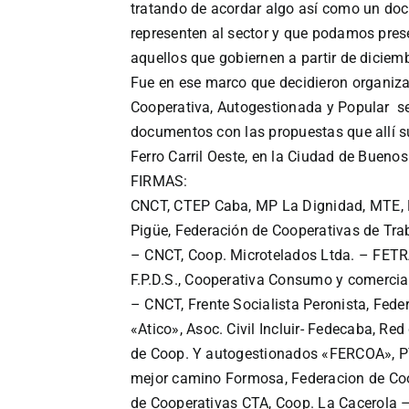
tratando de acordar algo así como un do
representen al sector y que podamos prese
aquellos que gobiernen a partir de diciem
Fue en ese
marco que decidieron organiza
Cooperativa, Autogestionada y Popular se
documentos con las propuestas que allí su
Ferro Carril Oeste, en la Ciudad de Buenos
FIRMAS:
CNCT,
CTEP Caba,
MP La Dignidad,
MTE,
Pigüe,
Federación de Cooperativas de Tra
– CNCT,
Coop. Microtelados Ltda. – FET
F.P.D.S.,
Cooperativa Consumo y comercial
– CNCT,
Frente Socialista Peronista,
Fede
«Atico»,
Asoc. Civil Incluir- Fedecaba,
Red 
de Coop. Y autogestionados «FERCOA»,
P
mejor camino Formosa,
Federacion de Co
de Cooperativas CTA,
Coop. La Cacerola 