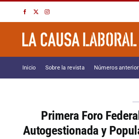
Saltar
al
contenido
Inicio
Sobre la revista
Números anterio
Primera Foro Federa
Autogestionada y Popula