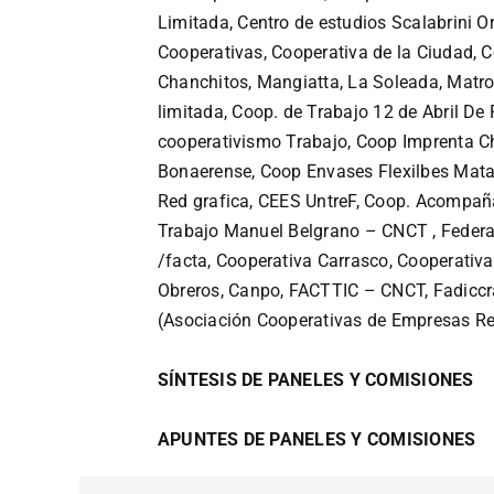
Limitada,
Centro de estudios Scalabrini O
Cooperativas,
Cooperativa de la Ciudad,
C
Chanchitos,
Mangiatta,
La Soleada,
Matro
limitada,
Coop. de Trabajo 12 de Abril De
cooperativismo Trabajo,
Coop Imprenta Ch
Bonaerense,
Coop Envases Flexilbes Mat
Red grafica,
CEES UntreF,
Coop. Acompaña
Trabajo Manuel Belgrano – CNCT ,
Feder
/facta,
Cooperativa Carrasco,
Cooperativa
Obreros,
Canpo,
FACTTIC – CNCT,
Fadicc
(Asociación Cooperativas de Empresas 
SÍNTESIS DE PANELES Y COMISIONES
APUNTES DE PANELES Y COMISIONES