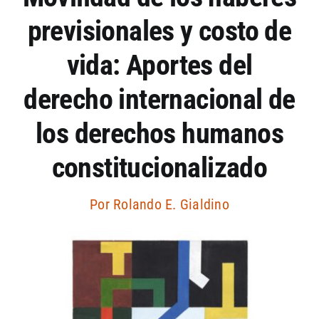
previsionales y costo de
Artículos por autor
vida: Aportes del
Artículos por sección
derecho internacional de
los derechos humanos
constitucionalizado
Por
Rolando E. Gialdino