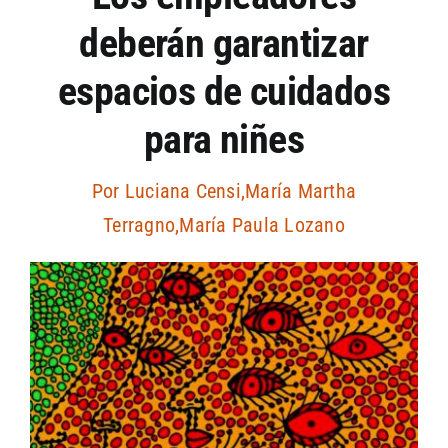
deberán garantizar
Artículos por autor
espacios de cuidados
Artículos por sección
para niñes
Por
Luciana Censi
,
María Martha
Terragno
,
María Paula Lozano