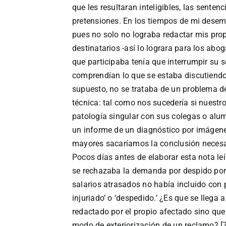
que les resultaran inteligibles, las sent
pretensiones. En los tiempos de mi desem
pues no solo no lograba redactar mis prop
destinatarios -así lo lograra para los abo
que participaba tenía que interrumpir su 
comprendían lo que se estaba discutiendo,
supuesto, no se trataba de un problema de
técnica: tal como nos sucedería si nuestr
patología singular con sus colegas o alum
un informe de un diagnóstico por imágene
mayores sacaríamos la conclusión necesa
Pocos días antes de elaborar esta nota leí
se rechazaba la demanda por despido porq
salarios atrasados no había incluido con 
injuriado’ o ‘despedido.’ ¿Es que se llega
redactado por el propio afectado sino que
modo de exteriorización de un reclamo? 