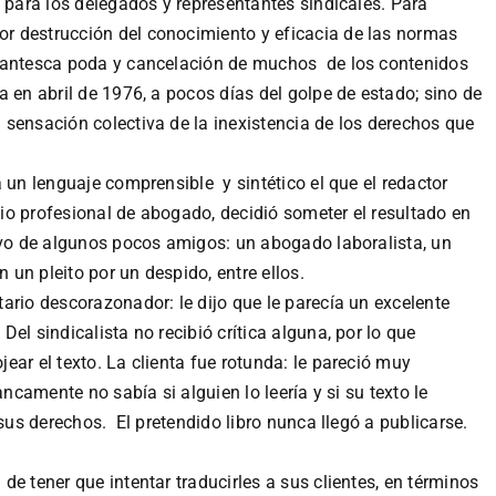
, para los delegados y representantes sindicales. Para
r destrucción del conocimiento y eficacia de las normas
igantesca poda y cancelación de muchos de los contenidos
 en abril de 1976, a pocos días del golpe de estado; sino de
sensación colectiva de la inexistencia de los derechos que
 un lenguaje comprensible y sintético el que el redactor
io profesional de abogado, decidió someter el resultado en
ivo de algunos pocos amigos: un abogado laboralista, un
n un pleito por un despido, entre ellos.
ario descorazonador: le dijo que le parecía un excelente
el sindicalista no recibió crítica alguna, por lo que
ear el texto. La clienta fue rotunda: le pareció muy
ancamente no sabía si alguien lo leería y si su texto le
 sus derechos. El pretendido libro nunca llegó a publicarse.
e tener que intentar traducirles a sus clientes, en términos