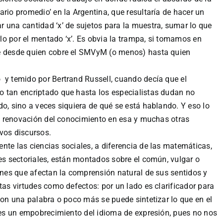
rio promedio’ en la Argentina, que resultaría de hacer un
 una cantidad ‘x’ de sujetos para la muestra, sumar lo que
irlo por el mentado ‘x’. Es obvia la trampa, si tomamos en
se desde quien cobre el SMVyM (o menos) hasta quien
 y temido por Bertrand Russell, cuando decía que el
o tan encriptado que hasta los especialistas dudan no
do, sino a veces siquiera de qué se está hablando. Y eso lo
 la renovación del conocimiento en esa y muchas otras
vos discursos.
nte las ciencias sociales, a diferencia de las matemáticas,
es sectoriales, están montados sobre el común, vulgar o
iones que afectan la comprensión natural de sus sentidos y
tas virtudes como defectos: por un lado es clarificador para
con una palabra o poco más se puede sintetizar lo que en el
, es un empobrecimiento del idioma de expresión, pues no nos