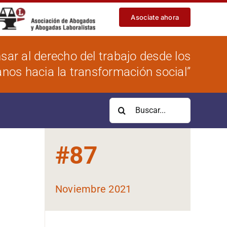
Asociate ahora
sar al derecho del trabajo desde los
os hacia la transformación social”
Buscar:
#
87
Noviembre 2021