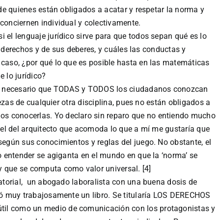
de quienes están obligados a acatar y respetar la norma y
conciernen individual y colectivamente.
 el lenguaje jurídico sirve para que todos sepan qué es lo
sus derechos y de sus deberes, y cuáles las conductas y
 caso, ¿por qué lo que es posible hasta en las matemáticas
e lo jurídico?
 tan necesario que TODAS y TODOS los ciudadanos conozcan
rtezas de cualquier otra disciplina, pues no están obligados a
s conocerlas. Yo declaro sin reparo que no entiendo mucho
i el del arquitecto que acomoda lo que a mí me gustaría que
 según sus conocimientos y reglas del juego. No obstante, el
no entender se agiganta en el mundo en que la ‘norma’ se
y que se computa como valor universal. [4]
ctatorial, un abogado laboralista con una buena dosis de
oró muy trabajosamente un libro. Se titularía LOS DERECHOS
til como un medio de comunicación con los protagonistas y