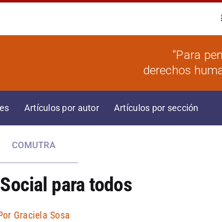
“Para pen
derechos human
res
Artículos por autor
Artículos por sección
COMUTRA
 Social para todos
Por
Graciela Sosa