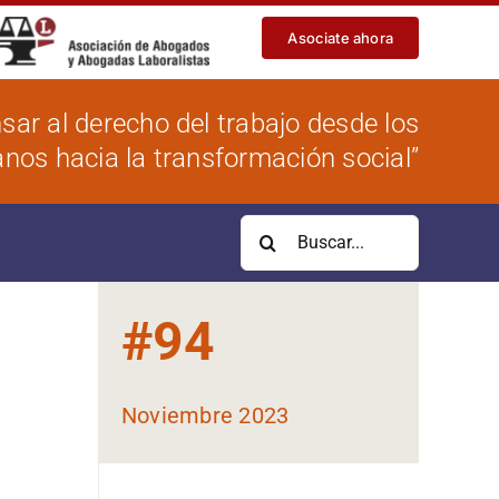
Asociate ahora
sar al derecho del trabajo desde los
os hacia la transformación social”
Buscar:
#
94
Noviembre 2023