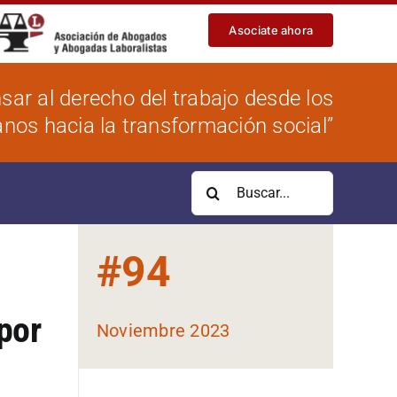
Asociate ahora
sar al derecho del trabajo desde los
os hacia la transformación social”
Buscar:
#
94
por
Noviembre 2023