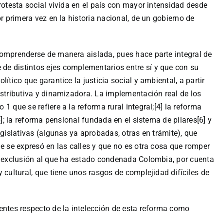
rotesta social vivida en el país con mayor intensidad desde
or primera vez en la historia nacional, de un gobierno de
comprenderse de manera aislada, pues hace parte integral de
e distintos ejes complementarios entre sí y que con su
ítico que garantice la justicia social y ambiental, a partir
istributiva y dinamizadora. La implementación real de los
1 que se refiere a la reforma rural integral;[4] la reforma
5]; la reforma pensional fundada en el sistema de pilares[6] y
egislativas (algunas ya aprobadas, otras en trámite), que
ue se expresó en las calles y que no es otra cosa que romper
 y exclusión al que ha estado condenada Colombia, por cuenta
 cultural, que tiene unos rasgos de complejidad difíciles de
entes respecto de la intelección de esta reforma como