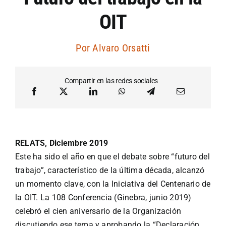
OIT
Artículos por autor
Por
Alvaro Orsatti
Artículos por sección
Compartir en las redes sociales
RELATS, Diciembre 2019
Este ha sido el año en que el debate sobre “futuro del
trabajo”, característico de la última década, alcanzó
un momento clave, con la Iniciativa del Centenario de
la OIT. La 108 Conferencia (Ginebra, junio 2019)
celebró el cien aniversario de la Organización
discutiendo ese tema y aprobando la “Declaración