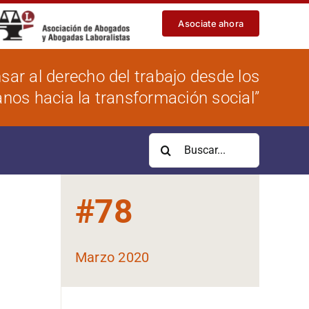
Asociate ahora
sar al derecho del trabajo desde los
os hacia la transformación social”
Buscar:
#
78
Marzo 2020