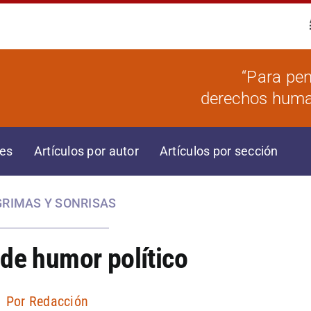
“Para pen
derechos human
res
Artículos por autor
Artículos por sección
GRIMAS Y SONRISAS
de humor político
Por
Redacción