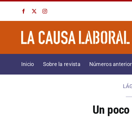
Saltar
al
contenido
Inicio
Sobre la revista
Números anterio
LÁ
Un poco 