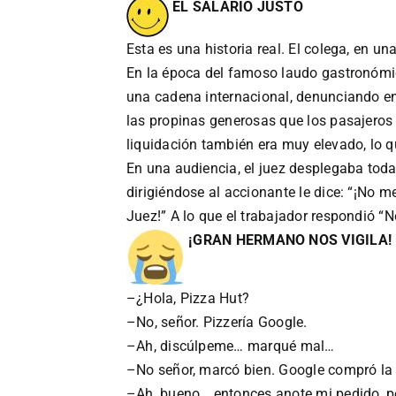
EL SALARIO JUSTO
Esta es una historia real. El colega, en un
En la época del famoso laudo gastronómi
una cadena internacional, denunciando 
las propinas generosas que los pasajeros 
liquidación también era muy elevado, lo q
En una audiencia, el juez desplegaba toda
dirigiéndose al accionante le dice: “¡No 
Juez!” A lo que el trabajador respondió “N
¡GRAN HERMANO NOS VIGILA!
–¿Hola, Pizza Hut?
–No, señor. Pizzería Google.
–Ah, discúlpeme… marqué mal…
–No señor, marcó bien. Google compró la
–Ah, bueno… entonces anote mi pedido, p