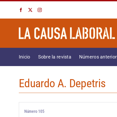
Saltar
al
contenido
Inicio
Sobre la revista
Números anterio
Eduardo A. Depetris
Número 105