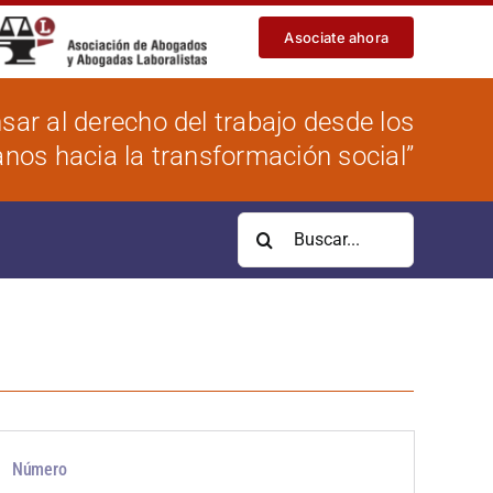
Asociate ahora
sar al derecho del trabajo desde los
os hacia la transformación social”
Buscar:
Número