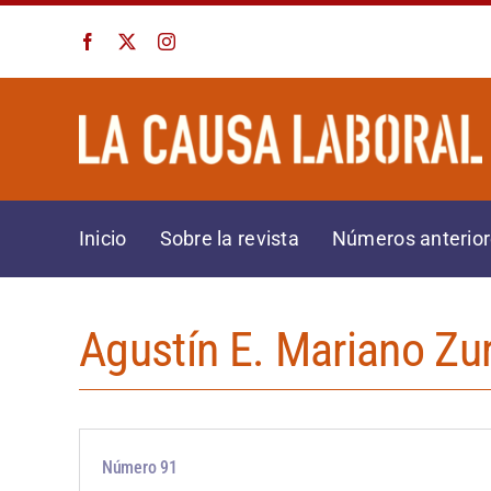
Saltar
al
contenido
Inicio
Sobre la revista
Números anterio
Agustín E. Mariano Zu
Número 91