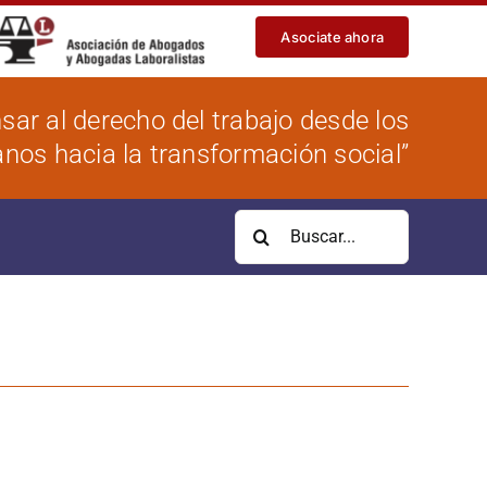
Asociate ahora
sar al derecho del trabajo desde los
os hacia la transformación social”
Buscar: