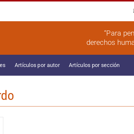
“Para pen
derechos human
res
Artículos por autor
Artículos por sección
rdo