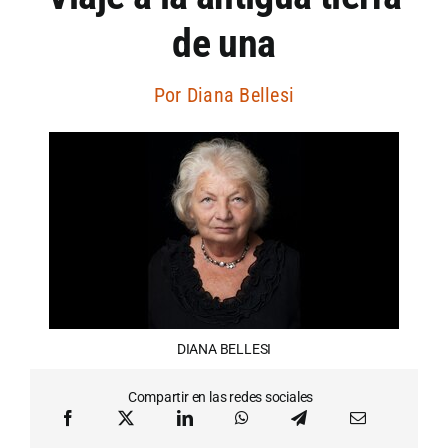
de una
Artículos por autor
Por
Diana Bellesi
Artículos por sección
DIANA BELLESI
Compartir en las redes sociales