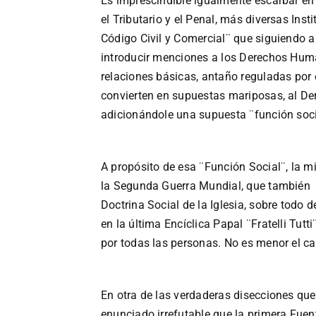
Es imprescindible igualmente escarbar en e
el Tributario y el Penal, más diversas Ins
Código Civil y Comercial¨ que siguiendo an
introducir menciones a los Derechos Huma
relaciones básicas, antaño reguladas por 
convierten en supuestas mariposas, al De
adicionándole una supuesta ¨función socia
A propósito de esa ¨Función Social¨, la mi
la Segunda Guerra Mundial, que también re
Doctrina Social de la Iglesia, sobre todo 
en la última Encíclica Papal ¨Fratelli Tut
por todas las personas. No es menor el c
En otra de las verdaderas disecciones que 
enunciado irrefutable que la primera Fuen