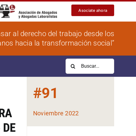
Asociate ahora
sar al derecho del trabajo desde los
os hacia la transformación social”
Buscar:
#
91
ARA
Noviembre 2022
 DE