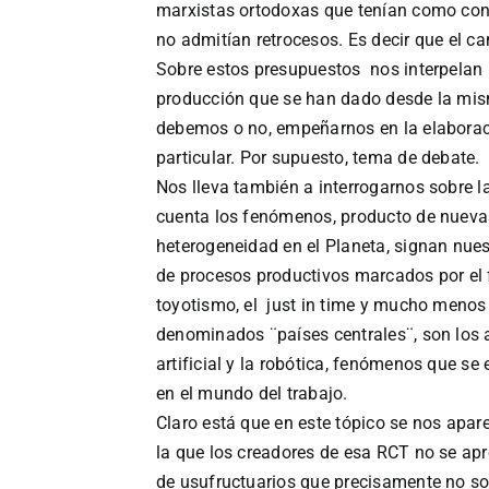
marxistas ortodoxas que tenían como const
no admitían retrocesos. Es decir que el cam
Sobre estos presupuestos nos interpelan 
producción que se han dado desde la mism
debemos o no, empeñarnos en la elaborac
particular. Por supuesto, tema de debate.
Nos lleva también a interrogarnos sobre la 
cuenta los fenómenos, producto de nuevas
heterogeneidad en el Planeta, signan nue
de procesos productivos marcados por el 
toyotismo, el just in time y mucho menos
denominados ¨países centrales¨, son los al
artificial y la robótica, fenómenos que se
en el mundo del trabajo.
Claro está que en este tópico se nos apar
la que los creadores de esa RCT no se ap
de usufructuarios que precisamente no so