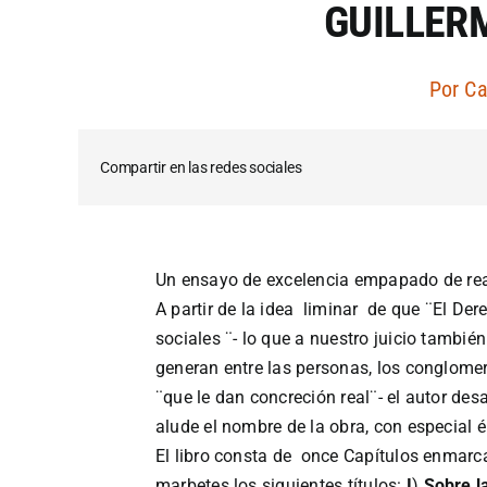
GUILLER
Por
Ca
Compartir en las redes sociales
Un ensayo de excelencia empapado de rea
A partir de la idea liminar de que ¨El Der
sociales ¨- lo que a nuestro juicio también
generan entre las personas, los conglome
¨que le dan concreción real¨- el autor des
alude el nombre de la obra, con especial é
El libro consta de once Capítulos enmar
marbetes los siguientes títulos:
I
)
Sobre la