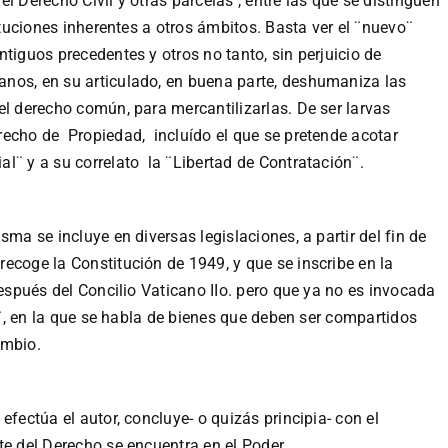
l Derecho Civil y otras parcelas , entre las que se distinguen
tituciones inherentes a otros ámbitos. Basta ver el ¨nuevo¨
tiguos precedentes y otros no tanto, sin perjuicio de
nos, en su articulado, en buena parte, deshumaniza las
el derecho común, para mercantilizarlas. De ser larvas
recho de Propiedad, incluído el que se pretende acotar
l¨ y a su correlato la ¨Libertad de Contratación¨.
sma se incluye en diversas legislaciones, a partir del fin de
coge la Constitución de 1949, y que se inscribe en la
después del Concilio Vaticano IIo. pero que ya no es invocada
ti¨, en la que se habla de bienes que deben ser compartidos
ambio.
efectúa el autor, concluye- o quizás principia- con el
te del Derecho se encuentra en el Poder.