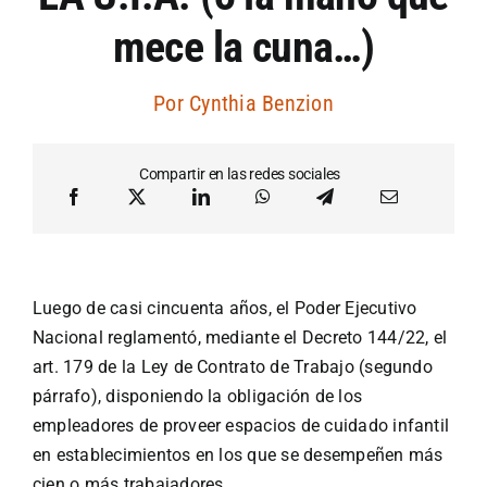
mece la cuna…)
Artículos por autor
Por
Cynthia Benzion
Artículos por sección
Compartir en las redes sociales
Luego de casi cincuenta años, el Poder Ejecutivo
Nacional reglamentó, mediante el Decreto 144/22, el
art. 179 de la Ley de Contrato de Trabajo (segundo
párrafo), disponiendo la obligación de los
empleadores de proveer espacios de cuidado infantil
en establecimientos en los que se desempeñen más
cien o más trabajadores.