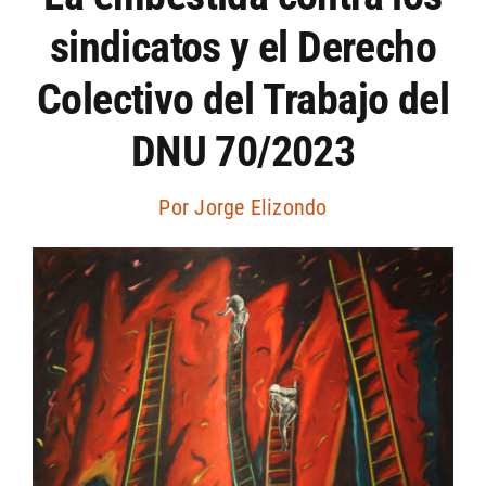
sindicatos y el Derecho
Artículos por autor
Colectivo del Trabajo del
Artículos por sección
DNU 70/2023
Por
Jorge Elizondo