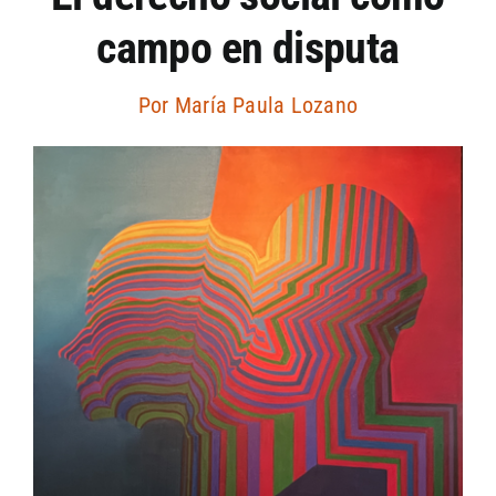
campo en disputa
Artículos por autor
Por
María Paula Lozano
Artículos por sección