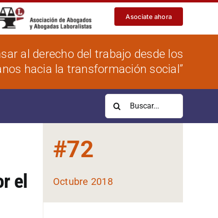
Asociate ahora
sar al derecho del trabajo desde los
os hacia la transformación social”
Buscar:
#
72
r el
Octubre 2018