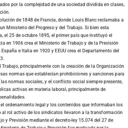
ados por la complejidad de una sociedad dividida en clases,
ción.
olución de 1848 de Francia, donde Louis Blanc reclamaba a
n Ministerio del Progreso y del Trabajo. Si bien esta
a, el 25 de octubre 1895, el primer país que instituyó el
cia en 1906 crea el Ministerio de Trabajo y de la Previsión
, España e Italia en 1920 y EEUU crea el Departamento del
3.
l Trabajo, principalmente con la creación de la Organización
osas normas que establecían prohibiciones y sanciones para
 las normas sociales, y el conflicto social siempre presente,
blicas activas en materia laboral, principalmente de
 penalidades.
el ordenamiento legal y los contenidos que informaban los
 al rol activo de los sindicatos llevaron a la transformación
jo y Previsión mediante el decreto-ley 15.074 del 27 de
inisterio de Trabajo y Previsión fue motivada por la